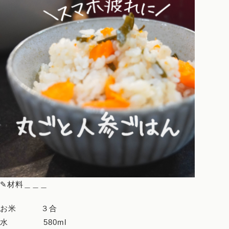
ホーム
Works
プロフィール
まいにち薬膳とは
サービス
薬膳講座
オンラインコミュニティ
✎材料＿＿＿
お料理レッスン
お米 ３合
水 580ml