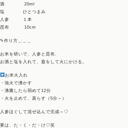
酒 20ml
講師
塩 ひとつまみ
人参 １本
旅する薬膳
昆布 10cm
お問い合わせ
✎作り方＿＿＿
お米を研いで、人参と昆布、
お酒と塩を入れて、蓋をして火にかける。
お米火入れ
・強火で沸かす
・沸騰したら弱めて12分
・火を止めて、蒸らす（5分～）
人参ほぐして混ぜ込んで完成～♡
要は、た・く・だ・け♡笑