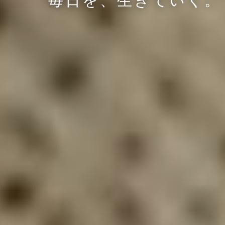
毎
日
を
、
生
き
て
い
く
。
お料理レッスン
講師
旅する薬膳
お問い合わせ