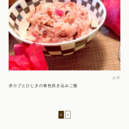
お米
赤カブとひじきの春色炊き込みご飯
1
2