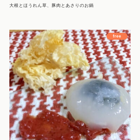
大根とほうれん草、豚肉とあさりのお鍋
ホーム
free
Works
プロフィール
まいにち薬膳とは
サービス
薬膳講座
オンラインコミュニティ
お料理レッスン