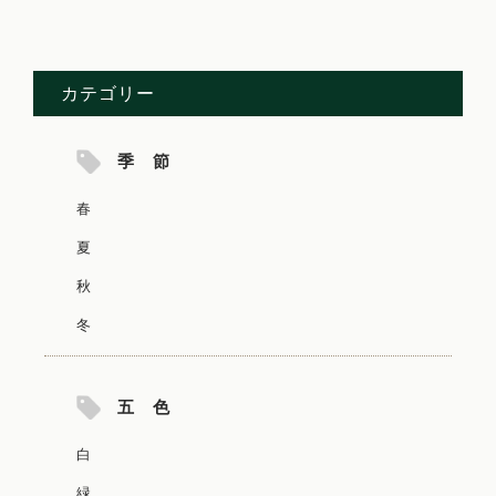
カテゴリー
季 節
春
夏
秋
冬
五 色
白
緑