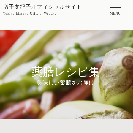
増子友紀子オフィシャルサイト
Yukiko Masuko Official Website
MENU
薬膳レシピ集
美味しい薬膳をお届け