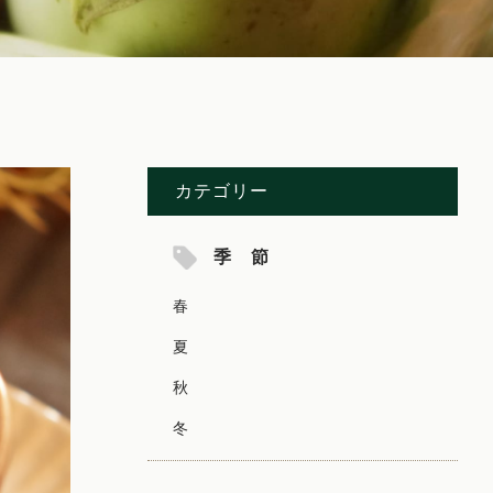
カテゴリー
季 節
春
夏
秋
冬