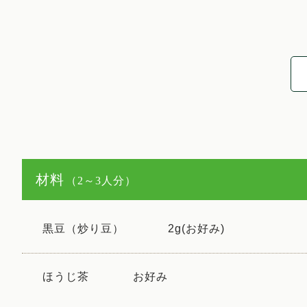
材料
（2～3人分）
黒豆（炒り豆）
2g(お好み)
ほうじ茶
お好み