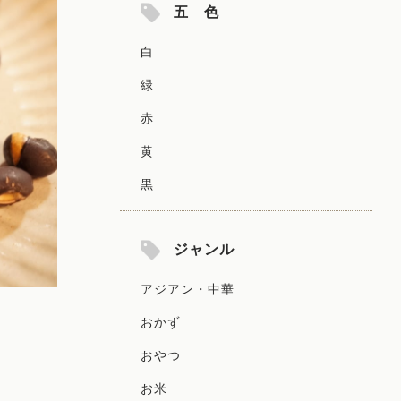
五 色
白
緑
赤
黄
黒
ジャンル
アジアン・中華
おかず
おやつ
お米