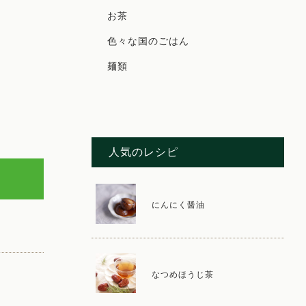
お茶
色々な国のごはん
麺類
人気のレシピ
にんにく醤油
なつめほうじ茶