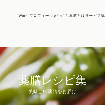
Works
プロフィール
まいにち薬膳とは
サービス
講
薬膳レシピ集
美味しい薬膳をお届け