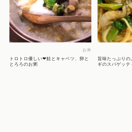
お米
トロトロ優しい❤︎鮭とキャベツ、卵と
旨味たっぷりの
とろろのお粥
ギのスパゲッテ