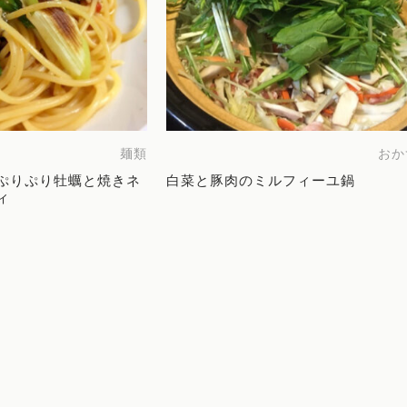
麺類
おか
ぷりぷり牡蠣と焼きネ
白菜と豚肉のミルフィーユ鍋
ィ