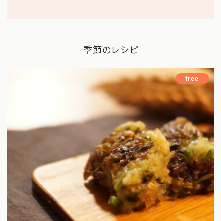
ホーム
Works
季節のレシピ
プロフィール
free
まいにち薬膳とは
サービス
薬膳講座
オンラインコミュニティ
お料理レッスン