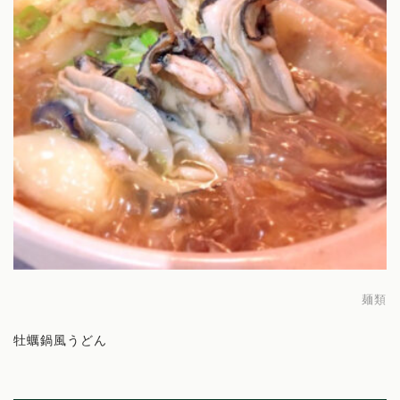
麺類
牡蠣鍋風うどん