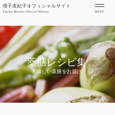
増子友紀子オフィシャルサイト
Yukiko Masuko Official Website
MENU
薬膳レシピ集
美味しい薬膳をお届け