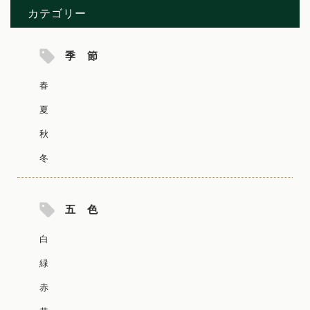
カテゴリー
季 節
春
夏
秋
冬
五 色
白
緑
赤