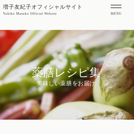
増子友紀子オフィシャルサイト
Yukiko Masuko Official Website
MENU
薬膳レシピ集
美味しい薬膳をお届け