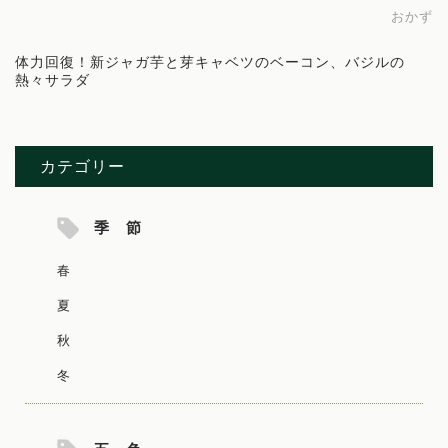
おかず
体力回復！新ジャガ芋と芽キャベツのベーコン、バジルの
熱々サラダ
カテゴリー
季 節
春
夏
秋
冬