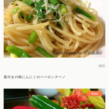
ホーム
Works
プロフィール
麺類
まいにち薬膳とは
葉付きの根にんにくのペペロンチーノ
サービス
free
薬膳講座
オンラインコミュニティ