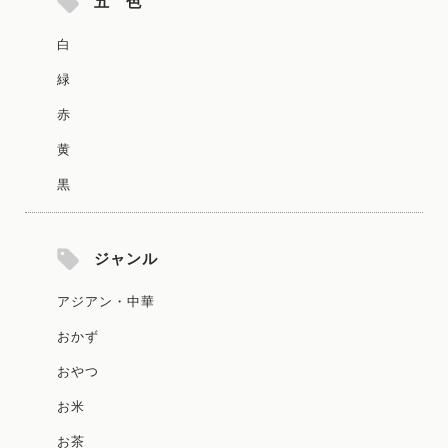
五 色
白
緑
赤
黄
黒
ジャンル
アジアン・中華
おかず
おやつ
お米
お茶