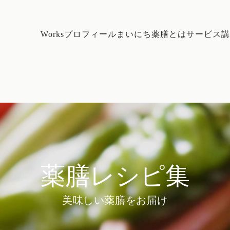
Works
プロフィール
まいにち薬膳とは
サービス
講
薬膳レシピ集
美味しい薬膳をお届け