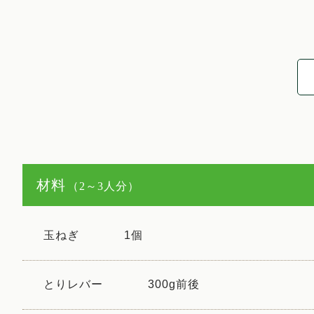
材料
（2～3人分）
玉ねぎ
1個
とりレバー
300g前後