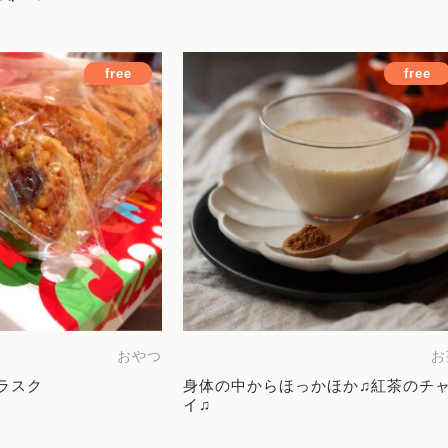
free
free
おやつ
お
ラスク
身体の中からほっかほか♫紅茶のチ
イ♫