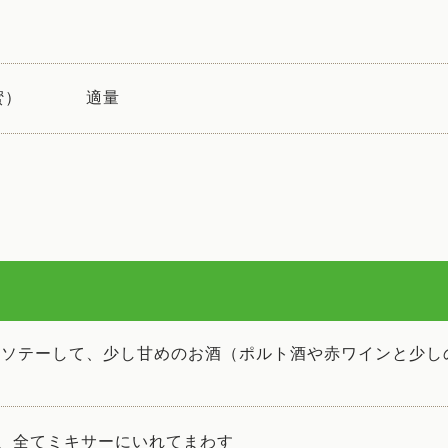
蜜）
適量
をソテーして、少し甘めのお酒（ポルト酒や赤ワインと少し
、全てミキサーにいれてまわす