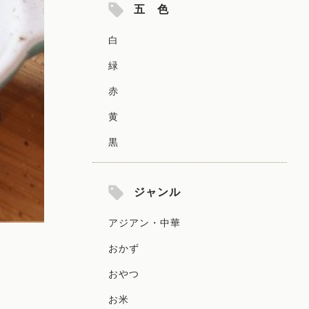
五 色
白
緑
赤
黄
黒
ジャンル
アジアン・中華
おかず
おやつ
お米