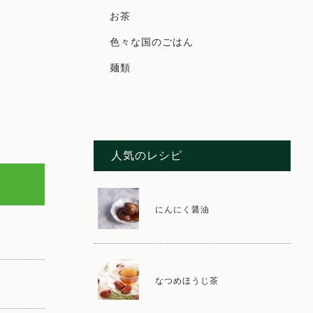
お茶
色々な国のごはん
麺類
人気のレシピ
にんにく醤油
なつめほうじ茶