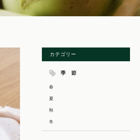
カテゴリー
季 節
春
夏
秋
冬