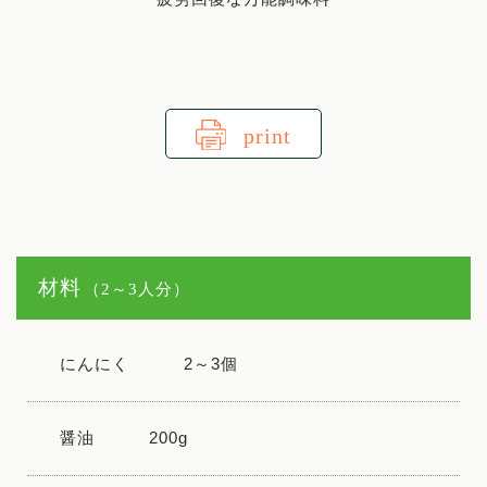
print
材料
（2～3人分）
にんにく
2～3個
醤油
200g