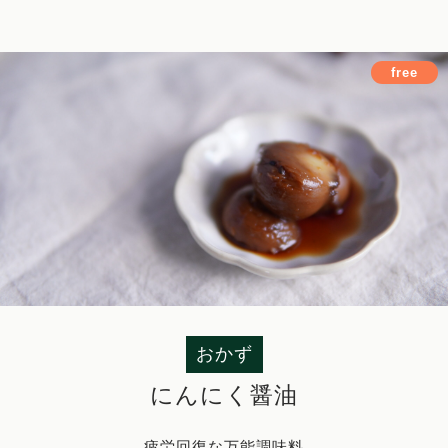
free
おかず
にんにく醤油
疲労回復な万能調味料