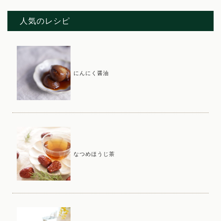
人気のレシピ
にんにく醤油
なつめほうじ茶