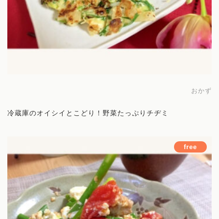
ホーム
Works
プロフィール
おかず
冷蔵庫のオイシイとこどり！野菜たっぷりチヂミ
まいにち薬膳とは
サービス
free
薬膳講座
オンラインコミュニティ
お料理レッスン