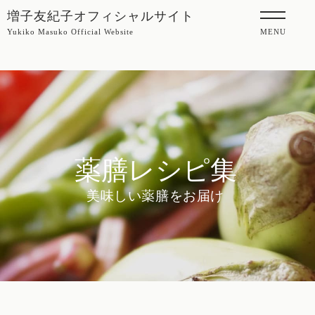
増子友紀子オフィシャルサイト
Yukiko Masuko Official Website
MENU
薬膳レシピ集
美味しい薬膳をお届け