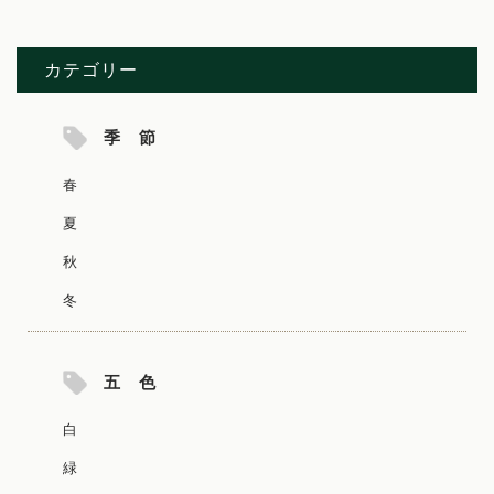
カテゴリー
季 節
春
夏
秋
冬
五 色
白
緑