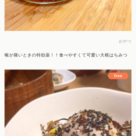
サービス
薬膳講座
おやつ
オンラインコミュニティ
喉が痛いときの特効薬！！食べやすくて可愛い大根はちみつ
お料理レッスン
free
講師
旅する薬膳
お問い合わせ