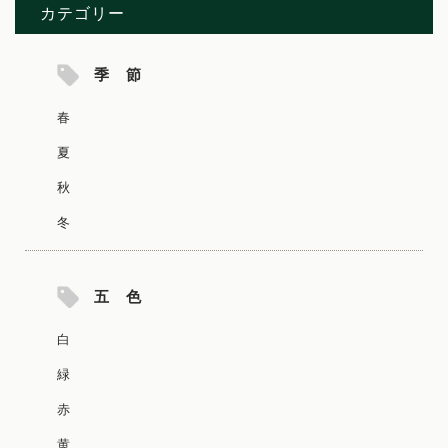
カテゴリー
季 節
春
夏
秋
冬
五 色
白
緑
赤
黄