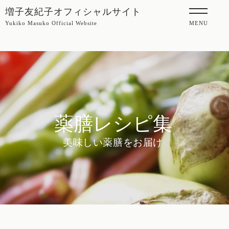
増子友紀子オフィシャルサイト
Yukiko Masuko Official Website
MENU
薬膳レシピ集
美味しい薬膳をお届け