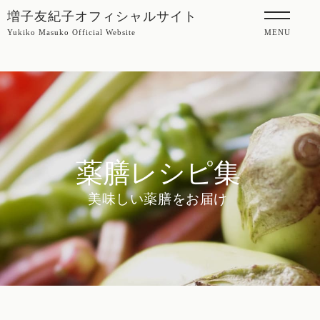
増子友紀子オフィシャルサイト
Yukiko Masuko Official Website
MENU
薬膳レシピ集
美味しい薬膳をお届け