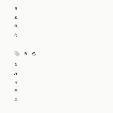
春
夏
秋
冬
五 色
白
緑
赤
黄
黒