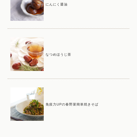
にんにく醤油
なつめほうじ茶
免疫力UPの春野菜簡単焼きそば