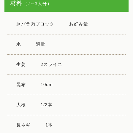
材料
（2～3人分）
豚バラ肉ブロック
お好み量
水
適量
生姜
2スライス
昆布
10cm
大根
1/2本
長ネギ
1本