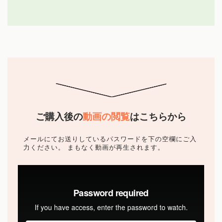
サービス
薬膳講座
オンラインコミュニティ
お料理レッスン
ご購入後の
動画の閲覧
はこちらから
講師
メールにてお送りしているパスワードを下の空欄にご入
力ください。
まもなく動画が再生されます。
旅する薬膳
お問い合わせ