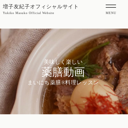
増子友紀子オフィシャルサイト
Yukiko Masuko Official Website
MENU
美味しく楽しい
薬膳動画
まいにち薬膳®料理レッスン