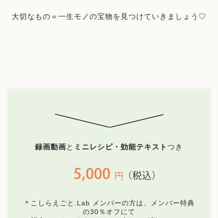
Works
大切なもの＝一生モノの宝物を見つけていきましょう♡
プロフィール
まいにち薬膳とは
サービス
薬膳講座
オンラインコミュニティ
録画動画
と
ミニレシピ・効能テキスト
つき
お料理レッスン
5,000
（税込）
円
講師
＊こしらえごと.Lab メンバーの方は、メンバー特典
の30％オフにて