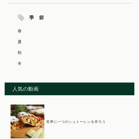
季 節
春
夏
秋
冬
人気の動画
世界に一つのシュトーレンを作ろう