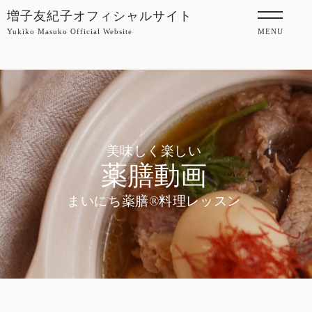
増子友紀子オフィシャルサイト
Yukiko Masuko Official Website
MENU
美味しく楽しい
薬膳動画
まいにち薬膳®料理レッスン