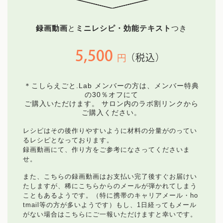
まいにち薬膳とは
録画動画
と
ミニレシピ・効能テキスト
つき
サービス
5,500
（税込）
円
薬膳講座
オンラインコミュニティ
＊こしらえごと.Lab メンバーの方は、メンバー特典
の30％オフにて
ご購入いただけます。
サロン内のラボ割リンクから
お料理レッスン
ご購入ください。
レシピはその後作りやすいように材料の分量がのってい
るレシピとなっております。
講師
録画動画にて、作り方をご参考になさってくださいま
せ。
旅する薬膳
また、こちらの録画動画はお支払い完了後すぐお届けい
たしますが、稀にこちらからのメールが弾かれてしまう
こともあるようです。（特に携帯のキャリアメール・ho
お問い合わせ
tmail等の方が多いようです）もし、1日経ってもメール
がない場合はこちらにご一報いただけますと幸いです。