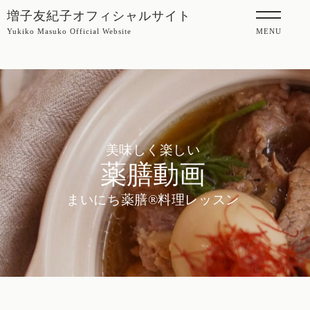
増子友紀子オフィシャルサイト
Yukiko Masuko Official Website
MENU
美味しく楽しい
薬膳動画
まいにち薬膳®料理レッスン