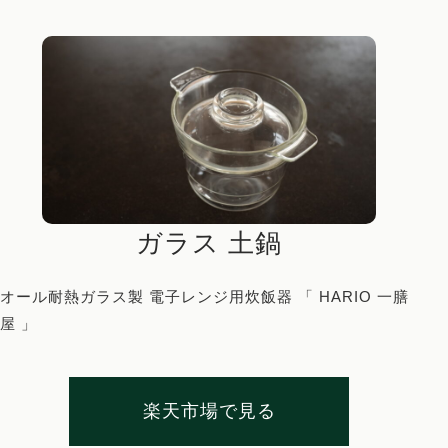
ホーム
Works
ガラス 土鍋
プロフィール
オール耐熱ガラス製 電子レンジ用炊飯器 「 HARIO 一膳
屋 」
まいにち薬膳とは
サービス
楽天市場で見る
薬膳講座